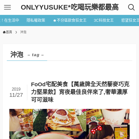
ONLYYUSUKE*吃喝玩樂都最高
近！在生活中
隱私權政策
☻不分區飲食狂女王
3C科技女王
慾望狂女
首頁
沖泡
沖泡
– tag –
FoOd宅配美食【萬歲牌全天然藜麥巧克
2019
力堅果飲】宵夜最佳良伴來了,奢華濃厚
11/27
可可滋味