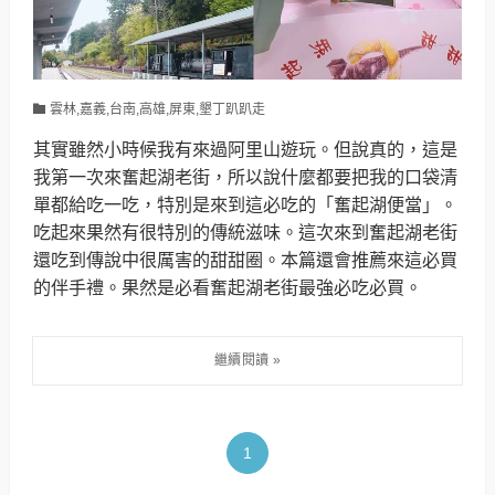
雲林,嘉義,台南,高雄,屏東,墾丁趴趴走
其實雖然小時候我有來過阿里山遊玩。但說真的，這是
我第一次來奮起湖老街，所以說什麼都要把我的口袋清
單都給吃一吃，特別是來到這必吃的「奮起湖便當」。
吃起來果然有很特別的傳統滋味。這次來到奮起湖老街
還吃到傳說中很厲害的甜甜圈。本篇還會推薦來這必買
的伴手禮。果然是必看奮起湖老街最強必吃必買。
1