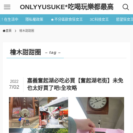
ONLYYUSUKE*吃喝玩樂都最高
近！在生活中
隱私權政策
☻不分區飲食狂女王
3C科技女王
慾望狂女
首頁
檜木甜甜圈
檜木甜甜圈
– tag –
嘉義奮起湖必吃必買【奮起湖老街】未免
2022
7/02
也太好買了吧!全攻略