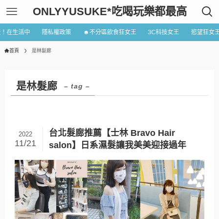
ONLYYUSUKE*吃喝玩樂都最高
近！在生活中
隱私權政策
☻不分區飲食狂女王
3C科技女王
慾望狂女
首頁
是林髮廊
是林髮廊
– tag –
台北髮廊推薦【士林 Bravo Hair
2022
11/21
salon】日系濕髮讓我美美迎接過年