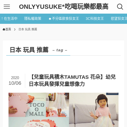
ONLYYUSUKE*吃喝玩樂都最高
近！在生活中
隱私權政策
☻不分區飲食狂女王
3C科技女王
慾望狂女
首頁
日本 玩具 推薦
日本 玩具 推薦
– tag –
【兒童玩具積木TAMUTAS 花朵】幼兒
2020
10/06
日本玩具發揮兒童想像力