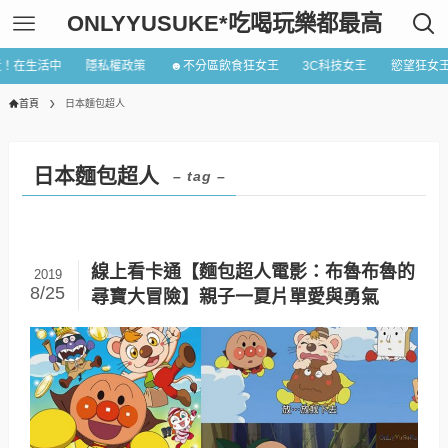
ONLYYUSUKE*吃喝玩樂都最高
近！在生活中
隱私權政策
☻不分區飲食狂女王
3C科技女王
慾望狂女
首頁
日本麵包超人
日本麵包超人
– tag –
線上看卡通【麵包超人電影：布魯布魯的
2019
8/25
尋寶大冒險】親子一夏片單愛與勇氣