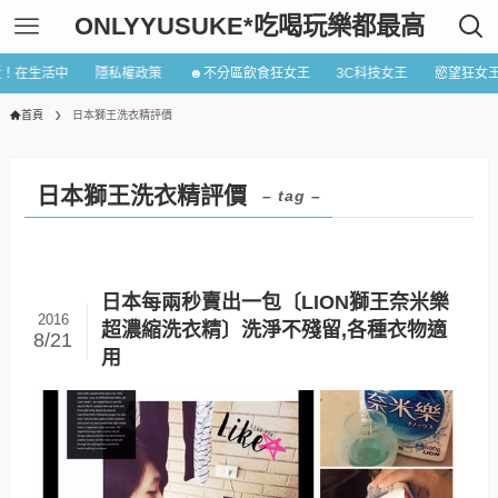
ONLYYUSUKE*吃喝玩樂都最高
近！在生活中
隱私權政策
☻不分區飲食狂女王
3C科技女王
慾望狂女
首頁
日本獅王洗衣精評價
日本獅王洗衣精評價
– tag –
日本每兩秒賣出一包〔LION獅王奈米樂
2016
超濃縮洗衣精〕洗淨不殘留,各種衣物適
8/21
用