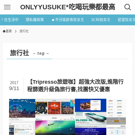
ONLYYUSUKE*吃喝玩樂都最高
近！在生活中
隱私權政策
☻不分區飲食狂女王
3C科技女王
慾望狂女
首頁
旅行社
旅行社
– tag –
【Tripresso旅遊咖】超強大改版,進階行
2017
9/11
程篩選升級偽旅行書,找團快又優惠