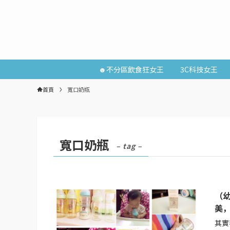
☻不分區飲食狂女王
3C科技女王
首頁
寬口奶瓶
寬口奶瓶
– tag –
（
美
其實