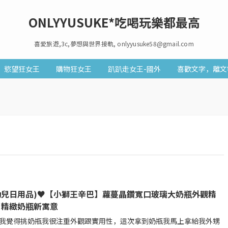
ONLYYUSUKE*吃喝玩樂都最高
喜愛旅遊,3c,夢想與世界接軌, onlyyusuke58@gmail.com
慾望狂女王
購物狂女王
趴趴走女王-國外
喜歡文字，離文
幼兒日用品)♥【小獅王辛巴】蘿蔓晶鑽寬口玻璃大奶瓶外觀精
，精緻奶瓶新寓意
我覺得挑奶瓶我很注重外觀跟實用性，這次拿到奶瓶我馬上拿給我外甥