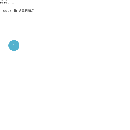
看，...
17-05-23
幼兒日用品
1