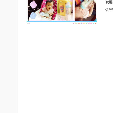
女用看
20