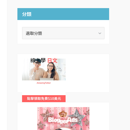
分類
分
類
線上學
日文