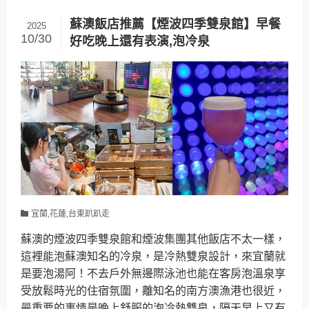
蘇澳飯店推薦【煙波四季雙泉館】早餐
2025
10/30
好吃晚上還有表演,泡冷泉
宜蘭,花蓮,台東趴趴走
蘇澳的煙波四季雙泉館和煙波集團其他飯店不太一樣，
這裡能泡蘇澳知名的冷泉，是冷熱雙泉設計，來宜蘭就
是要泡湯阿！不去戶外無邊際泳池也能在客房泡溫泉享
受放鬆時光的住宿氛圍，離知名的南方澳漁港也很近，
最重要的事情是晚上舒服的泡冷熱雙泉，隔天早上又有