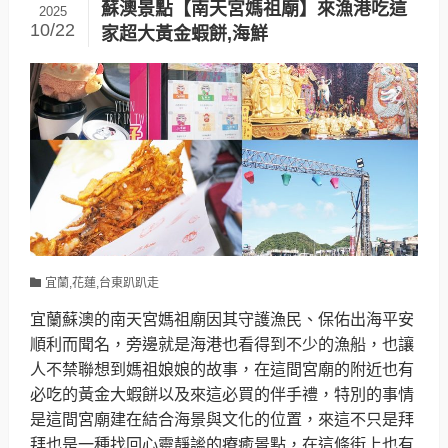
蘇澳景點【南天宮媽祖廟】來漁港吃這
2025
10/22
家超大黃金蝦餅,海鮮
宜蘭,花蓮,台東趴趴走
宜蘭蘇澳的南天宮媽祖廟因其守護漁民、保佑出海平安
順利而聞名，旁邊就是海港也看得到不少的漁船，也讓
人不禁聯想到媽祖娘娘的故事，在這間宮廟的附近也有
必吃的黃金大蝦餅以及來這必買的伴手禮，特別的事情
是這間宮廟建在結合海景與文化的位置，來這不只是拜
拜也是一種找回心靈靜謐的療癒景點，在這條街上也有