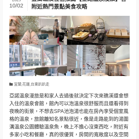
10/02
附近熱門景點美食攻略
宜蘭,花蓮,台東趴趴走
亞諾溫泉漫旅是和家人去過後就決定下次來礁溪還會想
入住的溫泉會館，館內可以泡溫泉很舒服而且還看得到
夜晚的街景，不想去SPA池泡湯也能在房內享受個室風
格的溫泉，旅館離知名景點很近，像是走路能到的湯圍
溝溫泉公園體驗溫泉魚，晚上不擔心沒東西吃，附近有
多家小吃和餐廳，真的很優質，房間的寬敞度以及空間