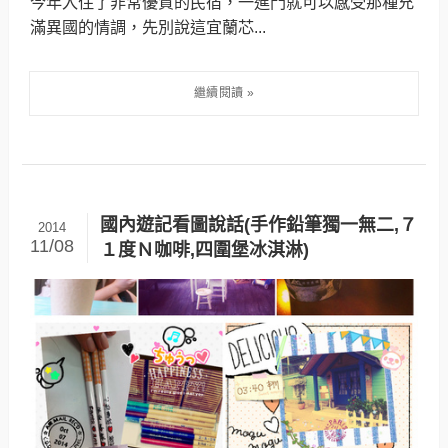
今年入住了非常優質的民宿，一進門就可以感受那種充
滿異國的情調，先別說這宜蘭芯...
國內遊記看圖說話(手作鉛筆獨一無二,７
2014
11/08
１度Ｎ咖啡,四圍堡冰淇淋)