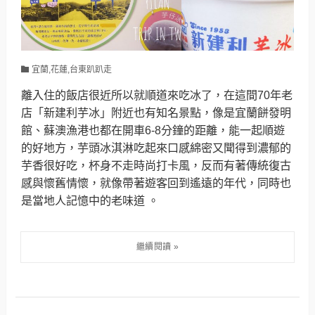
宜蘭,花蓮,台東趴趴走
離入住的飯店很近所以就順道來吃冰了，在這間70年老
店「新建利芋冰」附近也有知名景點，像是宜蘭餅發明
館、蘇澳漁港也都在開車6-8分鐘的距離，能一起順遊
的好地方，芋頭冰淇淋吃起來口感綿密又聞得到濃郁的
芋香很好吃，杯身不走時尚打卡風，反而有著傳統復古
感與懷舊情懷，就像帶著遊客回到遙遠的年代，同時也
是當地人記憶中的老味道 。