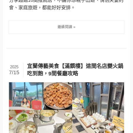
分享超過10間推薦店，不論你想親子出遊、情侶夫妻約
會、家庭旅遊，都能好好安排。
宜蘭傳藝美食【滿饌樓】這間名店變火鍋
2025
7/15
吃到飽，9間餐廳攻略