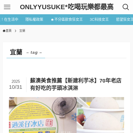
ONLYYUSUKE*吃喝玩樂都最高
近！在生活中
隱私權政策
☻不分區飲食狂女王
3C科技女王
慾望狂女
首頁
宜蘭
宜蘭
– tag –
蘇澳美食推薦【新建利芋冰】70年老店
2025
10/31
有好吃的芋頭冰淇淋