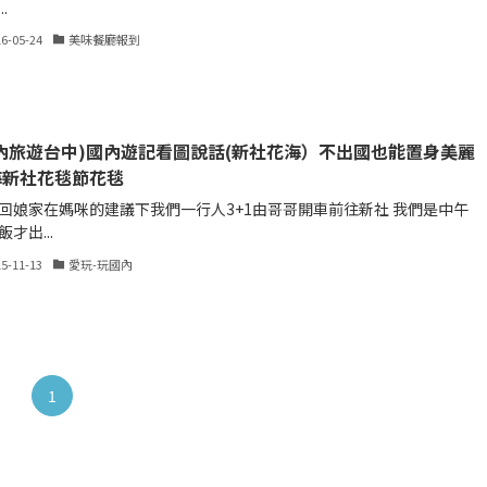
.
16-05-24
美味餐廳報到
內旅遊台中)國內遊記看圖說話(新社花海）不出國也能置身美麗
海新社花毯節花毯
回娘家在媽咪的建議下我們一行人3+1由哥哥開車前往新社 我們是中午
才出...
15-11-13
愛玩-玩國內
1