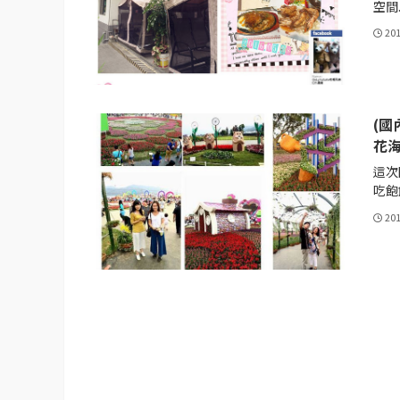
空間..
20
(國
花
這次
吃飽飯
20