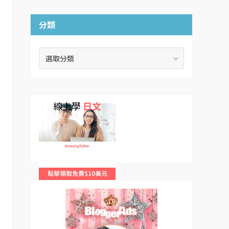
分類
分
類
線上學
日文