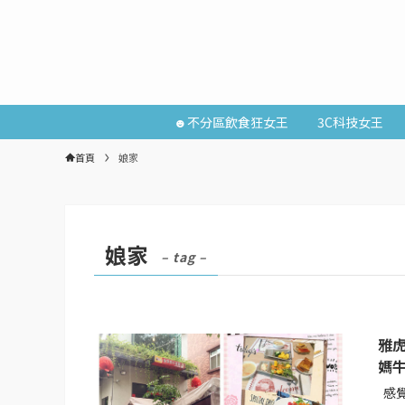
☻不分區飲食狂女王
3C科技女王
首頁
娘家
娘家
– tag –
雅虎
媽
感覺