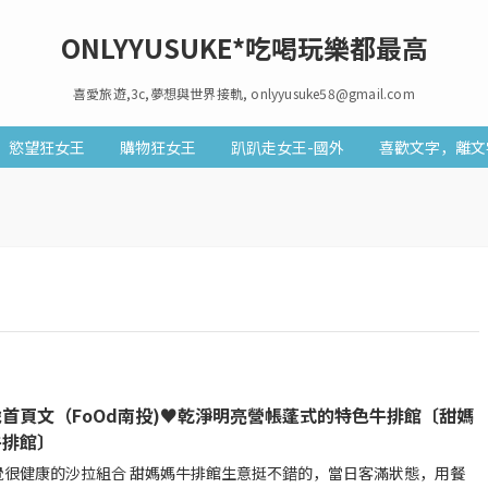
ONLYYUSUKE*吃喝玩樂都最高
喜愛旅遊,3c,夢想與世界接軌, onlyyusuke58@gmail.com
慾望狂女王
購物狂女王
趴趴走女王-國外
喜歡文字，離文
首頁文（FoOd南投)♥乾淨明亮營帳蓬式的特色牛排館〔甜媽
牛排館〕
很健康的沙拉組合 甜媽媽牛排館生意挺不錯的，當日客滿狀態，用餐