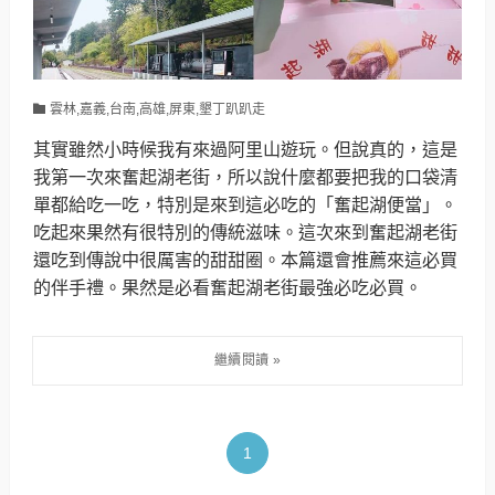
雲林,嘉義,台南,高雄,屏東,墾丁趴趴走
其實雖然小時候我有來過阿里山遊玩。但說真的，這是
我第一次來奮起湖老街，所以說什麼都要把我的口袋清
單都給吃一吃，特別是來到這必吃的「奮起湖便當」。
吃起來果然有很特別的傳統滋味。這次來到奮起湖老街
還吃到傳說中很厲害的甜甜圈。本篇還會推薦來這必買
的伴手禮。果然是必看奮起湖老街最強必吃必買。
1