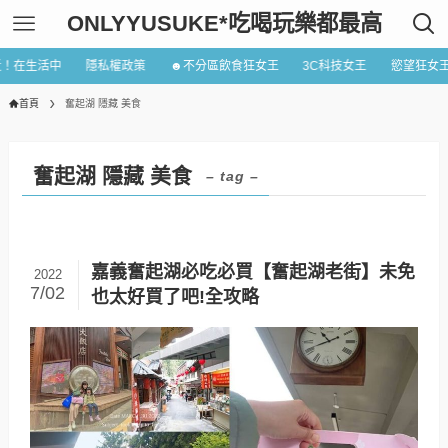
ONLYYUSUKE*吃喝玩樂都最高
近！在生活中
隱私權政策
☻不分區飲食狂女王
3C科技女王
慾望狂女
首頁
奮起湖 隱藏 美食
奮起湖 隱藏 美食
– tag –
嘉義奮起湖必吃必買【奮起湖老街】未免
2022
7/02
也太好買了吧!全攻略