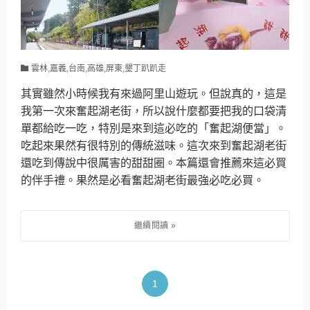
雲林,嘉義,台南,高雄,屏東,墾丁趴趴走
其實雖然小時候我有來過阿里山遊玩。但說真的，這是
我第一次來奮起湖老街，所以說什麼都要把我的口袋清
單都給吃一吃，特別是來到這必吃的「奮起湖便當」。
吃起來果然有很特別的傳統滋味。這次來到奮起湖老街
還吃到傳說中很厲害的甜甜圈。本篇還會推薦來這必買
的伴手禮。果然是必看奮起湖老街最強必吃必買。
1