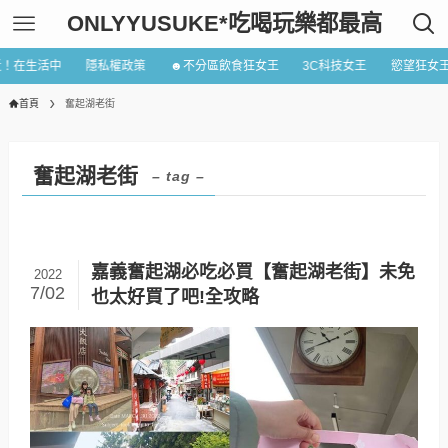
ONLYYUSUKE*吃喝玩樂都最高
近！在生活中
隱私權政策
☻不分區飲食狂女王
3C科技女王
慾望狂女
首頁
奮起湖老街
奮起湖老街
– tag –
嘉義奮起湖必吃必買【奮起湖老街】未免
2022
7/02
也太好買了吧!全攻略