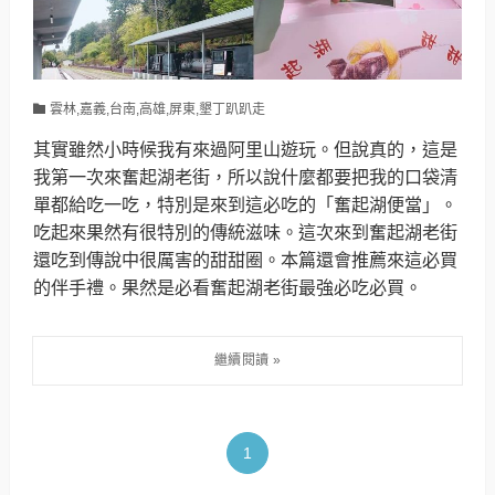
雲林,嘉義,台南,高雄,屏東,墾丁趴趴走
其實雖然小時候我有來過阿里山遊玩。但說真的，這是
我第一次來奮起湖老街，所以說什麼都要把我的口袋清
單都給吃一吃，特別是來到這必吃的「奮起湖便當」。
吃起來果然有很特別的傳統滋味。這次來到奮起湖老街
還吃到傳說中很厲害的甜甜圈。本篇還會推薦來這必買
的伴手禮。果然是必看奮起湖老街最強必吃必買。
1