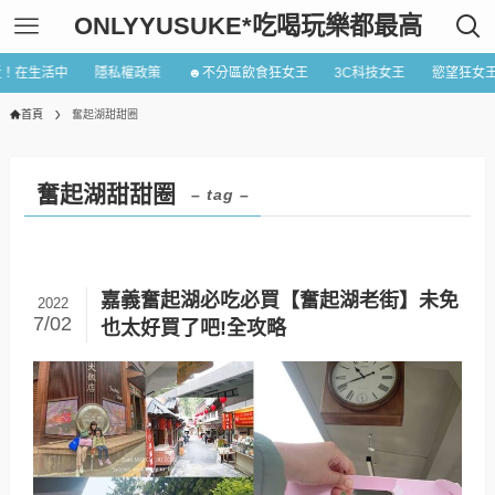
ONLYYUSUKE*吃喝玩樂都最高
近！在生活中
隱私權政策
☻不分區飲食狂女王
3C科技女王
慾望狂女
首頁
奮起湖甜甜圈
奮起湖甜甜圈
– tag –
嘉義奮起湖必吃必買【奮起湖老街】未免
2022
7/02
也太好買了吧!全攻略