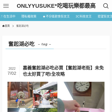
ONLYYUSUKE*吃喝玩樂都最高
近！在生活中
隱私權政策
☻不分區飲食狂女王
3C科技女王
慾望狂女
首頁
奮起湖必吃
奮起湖必吃
– tag –
嘉義奮起湖必吃必買【奮起湖老街】未免
2022
7/02
也太好買了吧!全攻略