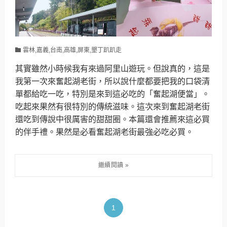
雲林,嘉義,台南,高雄,屏東,墾丁趴趴走
其實雖然小時候我有來過阿里山遊玩。但說真的，這是
我第一次來奮起湖老街，所以說什麼都要把我的口袋清
單都給吃一吃，特別是來到這必吃的「奮起湖便當」。
吃起來果然有很特別的傳統滋味。這次來到奮起湖老街
還吃到傳說中很厲害的甜甜圈。本篇還會推薦來這必買
的伴手禮。果然是必看奮起湖老街最強必吃必買。
1