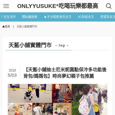
ONLYYUSUKE*吃喝玩樂都最高
近！在生活中
隱私權政策
☻不分區飲食狂女王
3C科技女王
慾望狂女
首頁
天藍小舖實體門市
天藍小舖實體門市
– tag –
【天藍小舖迪士尼米妮圓點保冷多功能後
2018
5/03
背包/媽媽包】時尚夢幻親子包推薦