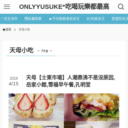
ONLYYUSUKE*吃喝玩樂都最高
近！在生活中
隱私權政策
☻不分區飲食狂女王
3C科技女王
慾望狂女
首頁
天母小吃
天母小吃
– tag –
天母【士東市場】人潮鼎沸不是沒原因,
2019
4/15
岳家小館,雪福早午餐,孔明堂