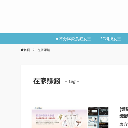
☻不分區飲食狂女王
3C科技女王
首頁
在家賺錢
在家賺錢
– tag –
(
獎
東方