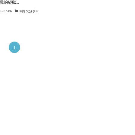
我的經驗...
16-07-06
＊好文分享＊
1