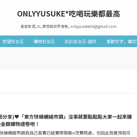
ONLYYUSUKE*吃喝玩樂都最高
喜愛旅遊,3c,夢想與世界接軌, onlyyusuke58@gmail.com
慾望狂女王
購物狂女王
趴趴走女王-國外
喜歡文字，離文
體驗分享)♥「東方快線網絡市調」沒事就要點點點大家一起來賺
勵金跟購物禮卷吧！
快線網路市調我自己其實已經實際領取n次費用過，也因此我覺得我可