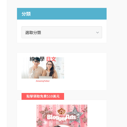
分類
分
類
線上學
日文