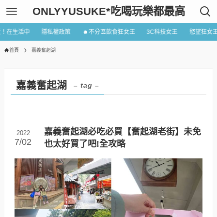
ONLYYUSUKE*吃喝玩樂都最高
近！在生活中
隱私權政策
☻不分區飲食狂女王
3C科技女王
慾望狂女
首頁
嘉義奮起湖
嘉義奮起湖
– tag –
嘉義奮起湖必吃必買【奮起湖老街】未免
2022
7/02
也太好買了吧!全攻略