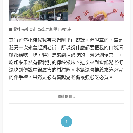
雲林,嘉義,台南,高雄,屏東,墾丁趴趴走
其實雖然小時候我有來過阿里山遊玩。但說真的，這是
我第一次來奮起湖老街，所以說什麼都要把我的口袋清
單都給吃一吃，特別是來到這必吃的「奮起湖便當」。
吃起來果然有很特別的傳統滋味。這次來到奮起湖老街
還吃到傳說中很厲害的甜甜圈。本篇還會推薦來這必買
的伴手禮。果然是必看奮起湖老街最強必吃必買。
1