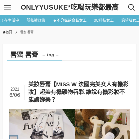
ONLYYUSUKE*吃喝玩樂都最高
近！在生活中
隱私權政策
☻不分區飲食狂女王
3C科技女王
慾望狂女
首頁
唇蜜 唇膏
唇蜜 唇膏
– tag –
美妝唇膏【MISS W 法國完美女人有機彩
2021
妝】超美有機礦物唇彩,誰說有機彩妝不
6/06
能讓妳美？