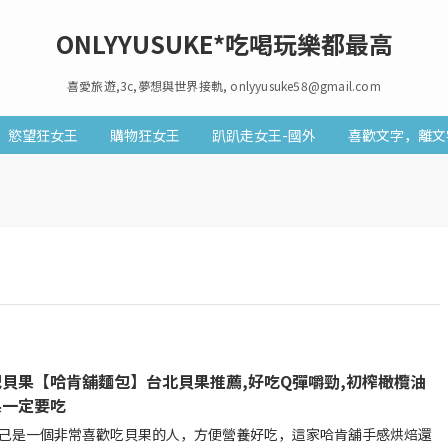
ONLYYUSUKE*吃喝玩樂都最高
喜愛旅遊,3c,夢想與世界接軌, onlyyusuke58@gmail.com
慾望狂女王
購物狂女王
趴趴走女王-國外
喜歡文字，離文
配貝果【哈肯舖麵包】台北貝果推薦,好吃Q彈嚼勁,初榨橄欖油
果一定要吃
己是一個非常喜歡吃貝果的人，方便營養好吃，這家哈肯舖手感烘焙還