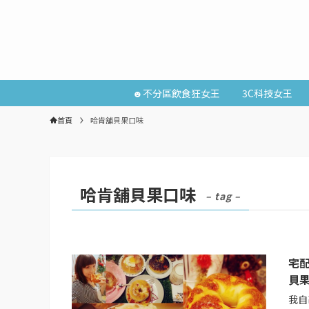
☻不分區飲食狂女王
3C科技女王
首頁
哈肯舖貝果口味
哈肯舖貝果口味
– tag –
宅
貝
我自