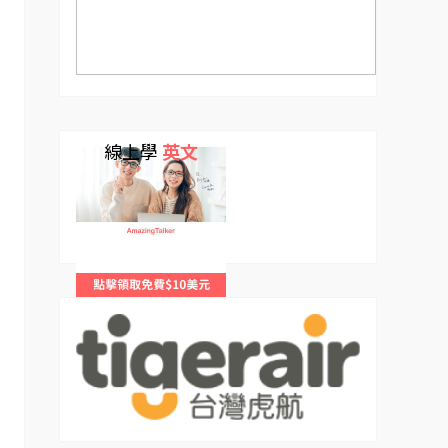
線上學
英文