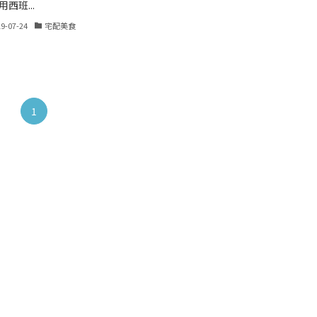
西班...
19-07-24
宅配美食
1