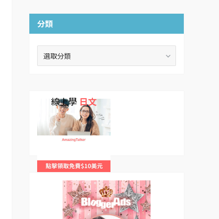
分類
分
類
線上學
日文