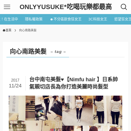
ONLYYUSUKE*吃喝玩樂都最高
近！在生活中
隱私權政策
☻不分區飲食狂女王
3C科技女王
慾望狂女
首頁
向心南路美髮
向心南路美髮
– tag –
台中南屯美髮♥【Nimfu hair 】日系帥
2017
11/24
氣親切店長為你打造美麗時尚髮型