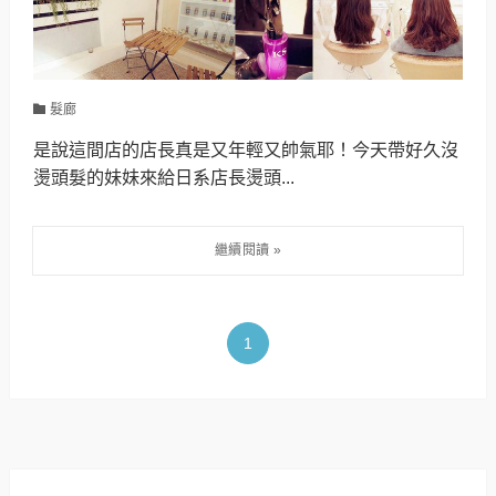
髮廊
是說這間店的店長真是又年輕又帥氣耶！今天帶好久沒
燙頭髮的妹妹來給日系店長燙頭...
1