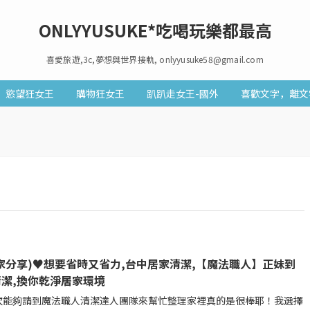
ONLYYUSUKE*吃喝玩樂都最高
喜愛旅遊,3c,夢想與世界接軌, onlyyusuke58@gmail.com
慾望狂女王
購物狂女王
趴趴走女王-國外
喜歡文字，離文
家分享)♥想要省時又省力,台中居家清潔,【魔法職人】正妹到
潔,換你乾淨居家環境
能夠請到魔法職人清潔達人團隊來幫忙整理家裡真的是很棒耶！我選擇