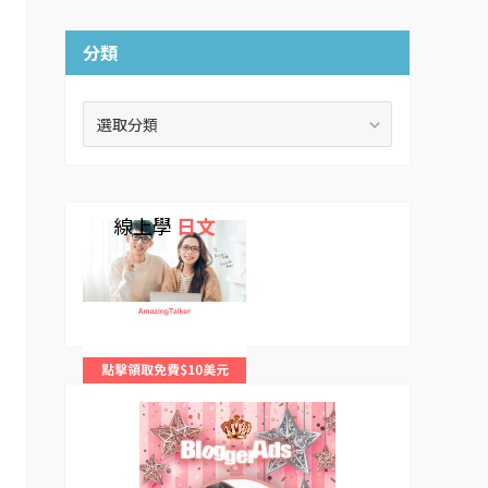
分類
分
類
線上學
日文