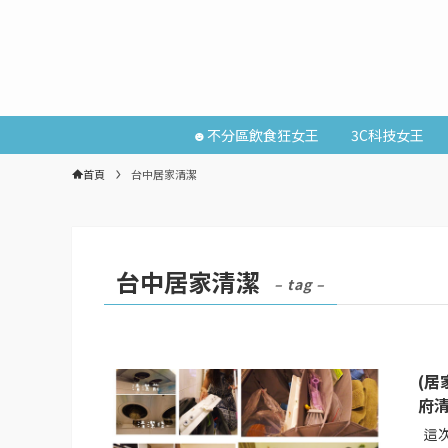
☻不分區飲食狂女王
3C科技女王
首頁
台中居家清潔
台中居家清潔
– tag –
(居
府清
這次