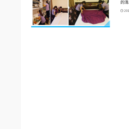
的清..
20