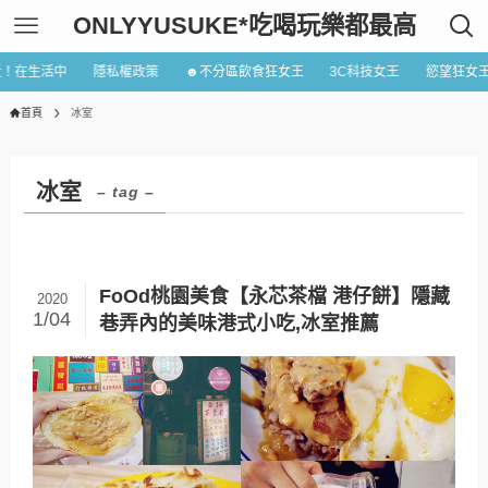
ONLYYUSUKE*吃喝玩樂都最高
近！在生活中
隱私權政策
☻不分區飲食狂女王
3C科技女王
慾望狂女
首頁
冰室
冰室
– tag –
FoOd桃園美食【永芯茶檔 港仔餅】隱藏
2020
1/04
巷弄內的美味港式小吃,冰室推薦