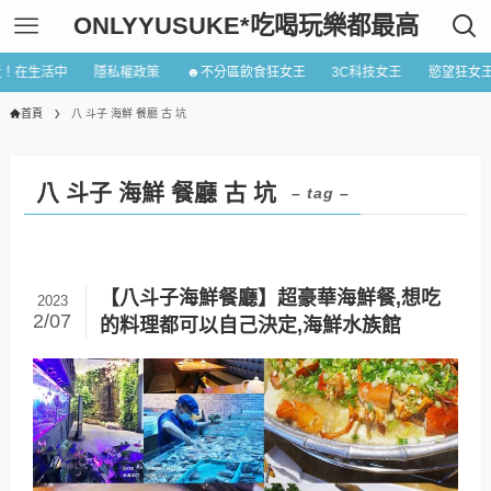
ONLYYUSUKE*吃喝玩樂都最高
近！在生活中
隱私權政策
☻不分區飲食狂女王
3C科技女王
慾望狂女
首頁
八 斗子 海鮮 餐廳 古 坑
八 斗子 海鮮 餐廳 古 坑
– tag –
【八斗子海鮮餐廳】超豪華海鮮餐,想吃
2023
2/07
的料理都可以自己決定,海鮮水族館