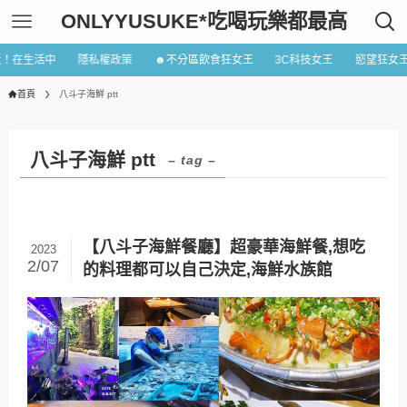
ONLYYUSUKE*吃喝玩樂都最高
近！在生活中
隱私權政策
☻不分區飲食狂女王
3C科技女王
慾望狂女
首頁
八斗子海鮮 ptt
八斗子海鮮 ptt
– tag –
【八斗子海鮮餐廳】超豪華海鮮餐,想吃
2023
2/07
的料理都可以自己決定,海鮮水族館