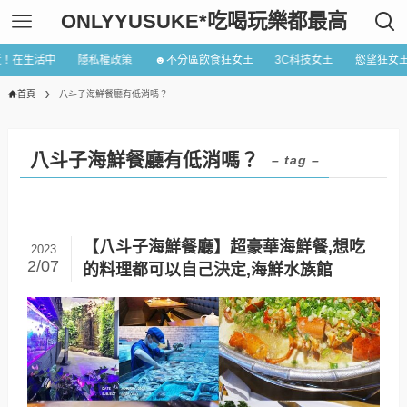
ONLYYUSUKE*吃喝玩樂都最高
近！在生活中
隱私權政策
☻不分區飲食狂女王
3C科技女王
慾望狂女
首頁
八斗子海鮮餐廳有低消嗎？
八斗子海鮮餐廳有低消嗎？
– tag –
【八斗子海鮮餐廳】超豪華海鮮餐,想吃
2023
2/07
的料理都可以自己決定,海鮮水族館