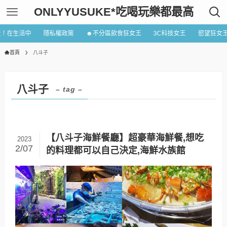
ONLYYUSUKE*吃喝玩樂都最高
近！在生活中
隱私權政策
☻不分區飲食狂女王
3C科技女王
慾望狂女
首頁
八斗子
八斗子
– tag –
【八斗子海鮮餐廳】超豪華海鮮餐,想吃
2023
2/07
的料理都可以自己決定,海鮮水族館