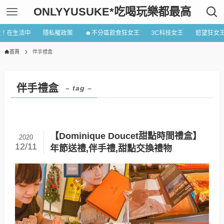
ONLYYUSUKE*吃喝玩樂都最高
近！在生活中
隱私權政策
☻不分區飲食狂女王
3C科技女王
慾望狂女
首頁
伴手禮盒
伴手禮盒
– tag –
【Dominique Doucet甜點時間禮盒】
2020
12/11
年節送禮,伴手禮,甜點交換禮物