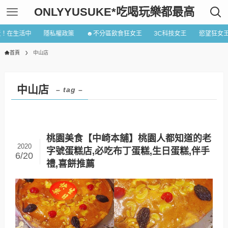
ONLYYUSUKE*吃喝玩樂都最高
近！在生活中
隱私權政策
☻不分區飲食狂女王
3C科技女王
慾望狂女
首頁
中山店
中山店
– tag –
桃園美食【中崎本舖】桃園人都知道的老
2020
字號蛋糕店,必吃布丁蛋糕,生日蛋糕,伴手
6/20
禮,喜餅推薦