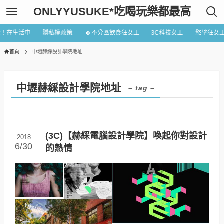
ONLYYUSUKE*吃喝玩樂都最高
近！在生活中
隱私權政策
☻不分區飲食狂女王
3C科技女王
慾望狂女
首頁
中壢赫綵設計學院地址
中壢赫綵設計學院地址
– tag –
(3C)【赫綵電腦設計學院】喚起你對設計
2018
6/30
的熱情