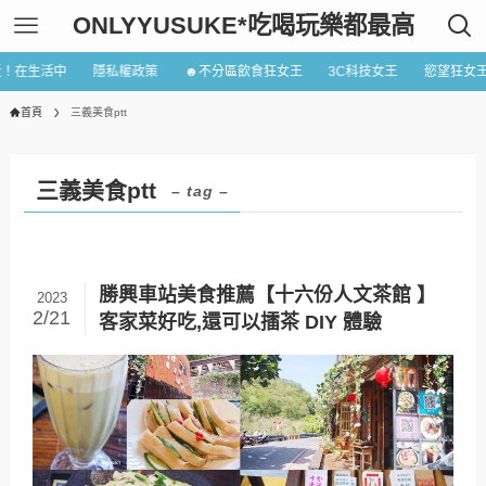
ONLYYUSUKE*吃喝玩樂都最高
近！在生活中
隱私權政策
☻不分區飲食狂女王
3C科技女王
慾望狂女
首頁
三義美食ptt
三義美食ptt
– tag –
勝興車站美食推薦【十六份人文茶館 】
2023
2/21
客家菜好吃,還可以擂茶 DIY 體驗