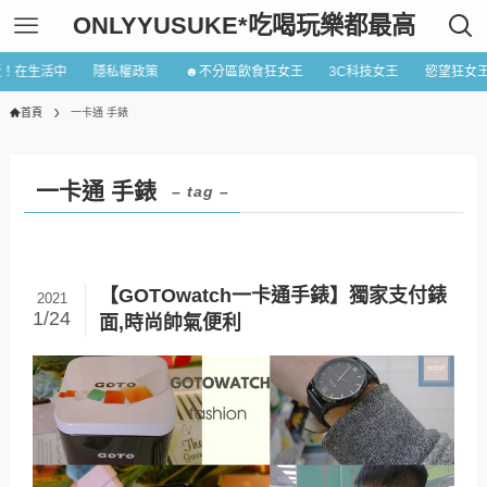
ONLYYUSUKE*吃喝玩樂都最高
近！在生活中
隱私權政策
☻不分區飲食狂女王
3C科技女王
慾望狂女
首頁
一卡通 手錶
一卡通 手錶
– tag –
【GOTOwatch一卡通手錶】獨家支付錶
2021
1/24
面,時尚帥氣便利