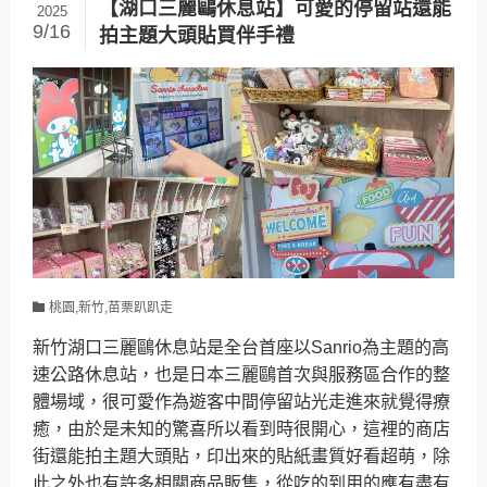
【湖口三麗鷗休息站】可愛的停留站還能
2025
9/16
拍主題大頭貼買伴手禮
桃園,新竹,苗栗趴趴走
新竹湖口三麗鷗休息站是全台首座以Sanrio為主題的高
速公路休息站，也是日本三麗鷗首次與服務區合作的整
體場域，很可愛作為遊客中間停留站光走進來就覺得療
癒，由於是未知的驚喜所以看到時很開心，這裡的商店
街還能拍主題大頭貼，印出來的貼紙畫質好看超萌，除
此之外也有許多相關商品販售，從吃的到用的應有盡有