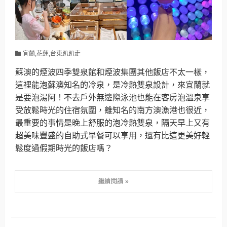
宜蘭,花蓮,台東趴趴走
蘇澳的煙波四季雙泉館和煙波集團其他飯店不太一樣，
這裡能泡蘇澳知名的冷泉，是冷熱雙泉設計，來宜蘭就
是要泡湯阿！不去戶外無邊際泳池也能在客房泡溫泉享
受放鬆時光的住宿氛圍，離知名的南方澳漁港也很近，
最重要的事情是晚上舒服的泡冷熱雙泉，隔天早上又有
超美味豐盛的自助式早餐可以享用，還有比這更美好輕
鬆度過假期時光的飯店嗎？