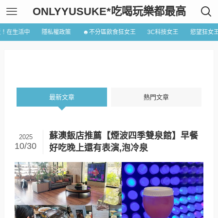
ONLYYUSUKE*吃喝玩樂都最高
近！在生活中
隱私權政策
☻不分區飲食狂女王
3C科技女王
慾望狂女
最新文章
熱門文章
蘇澳飯店推薦【煙波四季雙泉館】早餐
2025
10/30
好吃晚上還有表演,泡冷泉