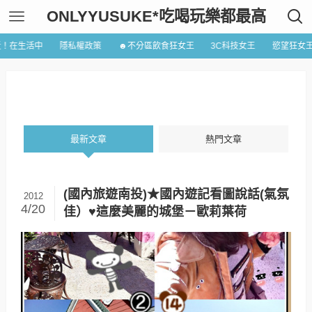
ONLYYUSUKE*吃喝玩樂都最高
近！在生活中
隱私權政策
☻不分區飲食狂女王
3C科技女王
慾望狂女
最新文章
熱門文章
(國內旅遊南投)★國內遊記看圖說話(氣氛
2012
4/20
佳）♥這麼美麗的城堡－歐莉葉荷