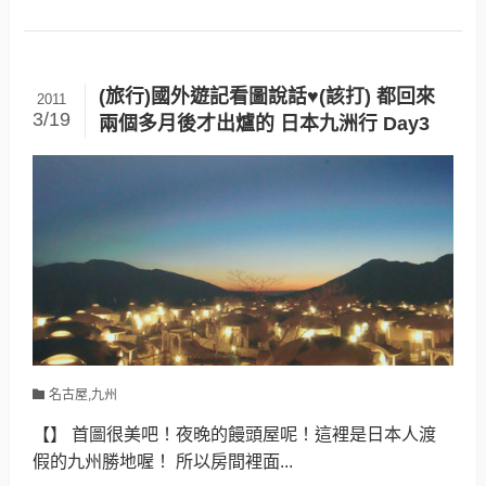
(旅行)國外遊記看圖說話♥(該打) 都回來
2011
3/19
兩個多月後才出爐的 日本九洲行 Day3
名古屋,九州
【】 首圖很美吧！夜晚的饅頭屋呢！這裡是日本人渡
假的九州勝地喔！ 所以房間裡面...