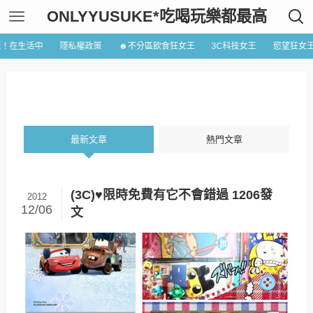
ONLYYUSUKE*吃喝玩樂都最高
近！在生活中
隱私權政策
☻不分區飲食狂女王
3C科技女王
慾望狂女
最新文章
熱門文章
(3C)♥限時免費有它不會錯過 1206發
2012
12/06
文