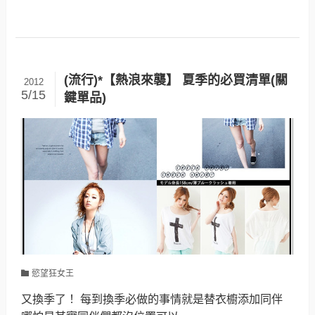
(流行)*【熱浪來襲】 夏季的必買清單(關
2012
5/15
鍵單品)
慾望狂女王
又換季了！ 每到換季必做的事情就是替衣櫥添加同伴